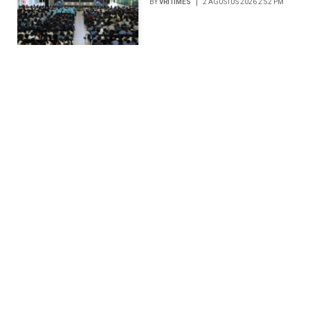
BY
VRITIMES
2 AGUSTUS 2026 2:52 PM
Paviliun Indonesia Debut
di INNOPROM 2026,
Perkuat Diplomasi
Industri di Pasar Rusia dan
Eurasia
BY
VRITIMES
2 AGUSTUS 2026 10:54 AM