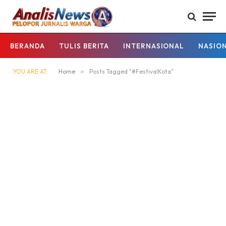
BERANDA
TULIS BERITA
INTERNASIONAL
NASIO
YOU ARE AT:
Home
»
Posts Tagged "#FestivalKota"