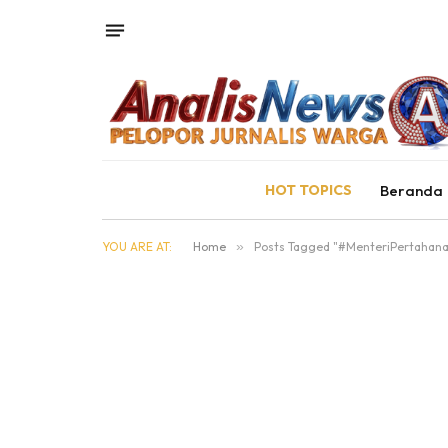
HOT TOPICS
Beranda
YOU ARE AT:
Home
»
Posts Tagged "#MenteriPertahan