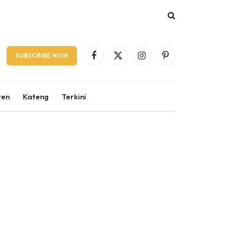
SUBSCRIBE NOW
Facebook
X
Instagram
Pinterest
(Twitter)
ten
Kateng
Terkini