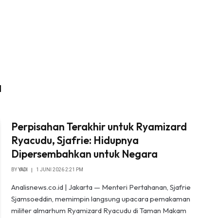
N
Perpisahan Terakhir untuk Ryamizard
Ryacudu, Sjafrie: Hidupnya
Dipersembahkan untuk Negara
BY
YADI
1 JUNI 2026 2:21 PM
Analisnews.co.id | Jakarta — Menteri Pertahanan, Sjafrie
Sjamsoeddin, memimpin langsung upacara pemakaman
militer almarhum Ryamizard Ryacudu di Taman Makam