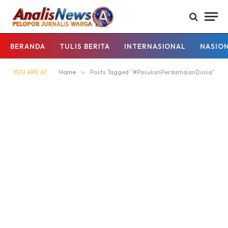
BERANDA
TULIS BERITA
INTERNASIONAL
NASIO
YOU ARE AT:
Home
»
Posts Tagged "#PasukanPerdamaianDunia"