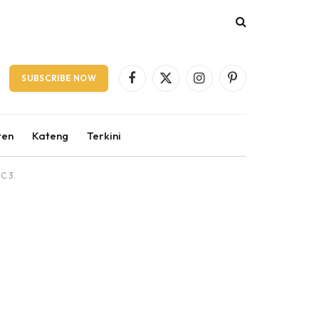
SUBSCRIBE NOW
Facebook
X
Instagram
Pinterest
(Twitter)
ten
Kateng
Terkini
C 3.