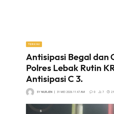
TERKINI
Antisipasi Begal dan 
Polres Lebak Rutin KR
Antisipasi C 3.
BY
NURJEN
31 MEI 2026 11:47 AM
0
7
2