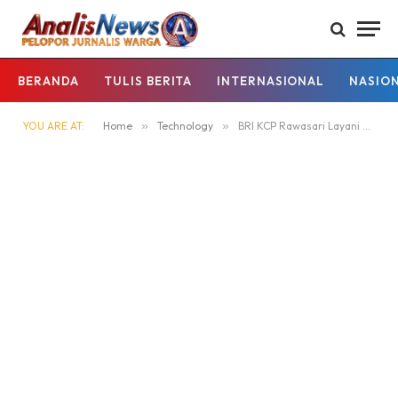
BERANDA
TULIS BERITA
INTERNASIONAL
NASIO
YOU ARE AT:
Home
»
Technology
»
BRI KCP Rawasari Layani Nasabah Tetap Optimal Saat Libur Weekend