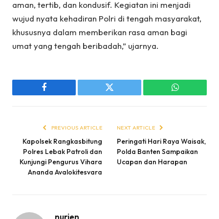
aman, tertib, dan kondusif. Kegiatan ini menjadi
wujud nyata kehadiran Polri di tengah masyarakat,
khususnya dalam memberikan rasa aman bagi
umat yang tengah beribadah,” ujarnya.
Facebook
Twitter
WhatsApp
PREVIOUS ARTICLE
NEXT ARTICLE
Kapolsek Rangkasbitung
Peringati Hari Raya Waisak,
Polres Lebak Patroli dan
Polda Banten Sampaikan
Kunjungi Pengurus Vihara
Ucapan dan Harapan
Ananda Avalokitesvara
nurjen