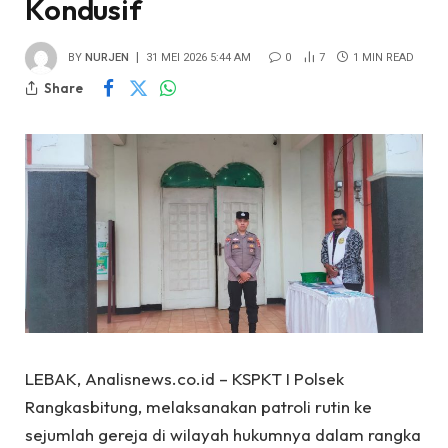
Kondusif
BY
NURJEN
31 MEI 2026 5:44 AM
0
7
1 MIN READ
Share
LEBAK, Analisnews.co.id – KSPKT I Polsek
Rangkasbitung, melaksanakan patroli rutin ke
sejumlah gereja di wilayah hukumnya dalam rangka