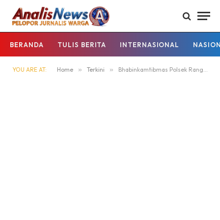
BERANDA
TULIS BERITA
INTERNASIONAL
NASIO
YOU ARE AT:
Home
»
Terkini
»
Bhabinkamtibmas Polsek Rangkasbitung Polres Lebak Hadiri Pelantikan dan Pengukuhan Ketau RT/RW Kelurahan Muara Ciujung Timur