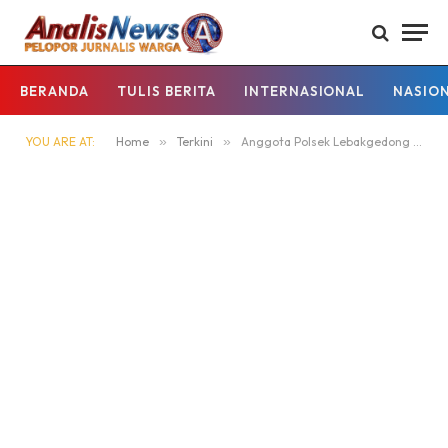
BERANDA
TULIS BERITA
INTERNASIONAL
NASIO
YOU ARE AT:
Home
»
Terkini
»
Anggota Polsek Lebakgedong Polres Lebak, Patroli Malam Hari Guna Mencegah Gangguan Kamtibmas.