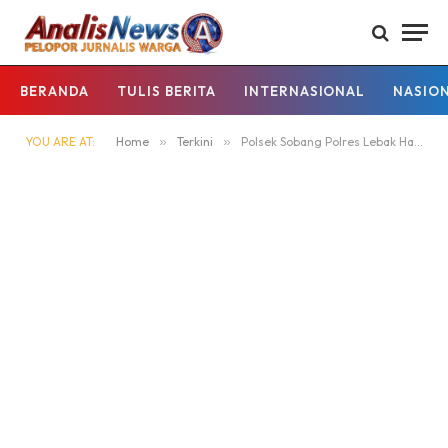
BERANDA
TULIS BERITA
INTERNASIONAL
NASIO
YOU ARE AT:
Home
»
Terkini
»
Polsek Sobang Polres Lebak Hadir Membangun Jembatan Gantung Merah Putih Presisi Bersama Warga di Kec. Sobang Kab.Lebak.