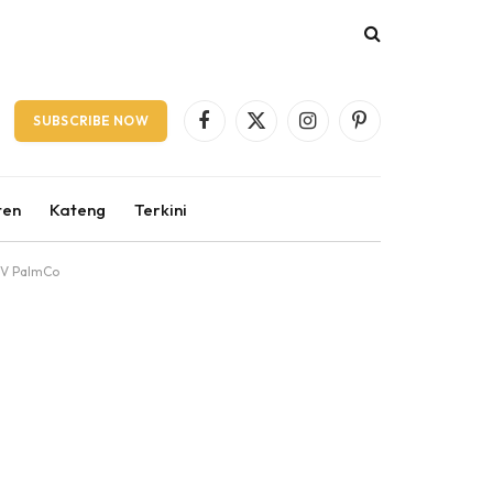
SUBSCRIBE NOW
Facebook
X
Instagram
Pinterest
(Twitter)
ten
Kateng
Terkini
 IV PalmCo