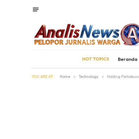
HOT TOPICS
Beranda
YOU ARE AT:
Home
»
Technology
»
Holding Perkebuna