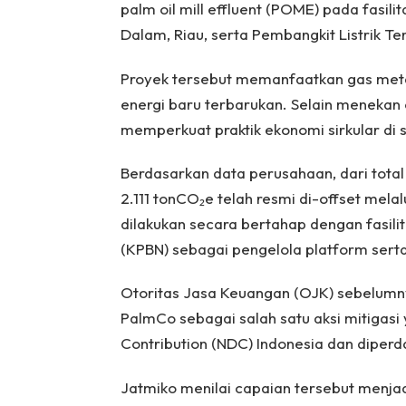
palm oil mill effluent (POME) pada fasili
Dalam, Riau, serta Pembangkit Listrik T
Proyek tersebut memanfaatkan gas metan
energi baru terbarukan. Selain menekan e
memperkuat praktik ekonomi sirkular di 
Berdasarkan data perusahaan, dari total
2.111 tonCO₂e telah resmi di-offset melal
dilakukan secara bertahap dengan fasil
(KPBN) sebagai pengelola platform ser
Otoritas Jasa Keuangan (OJK) sebelumn
PalmCo sebagai salah satu aksi mitigas
Contribution (NDC) Indonesia dan diper
Jatmiko menilai capaian tersebut menj