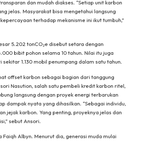
h transparan dan mudah diakses. “Setiap unit karbon
yang jelas. Masyarakat bisa mengetahui langsung
kepercayaan terhadap mekanisme ini ikut tumbuh,”
besar 5.202 tonCO₂e disebut setara dengan
00 bibit pohon selama 10 tahun. Nilai itu juga
 sekitar 1.130 mobil penumpang dalam satu tahun.
at offset karbon sebagai bagian dari tanggung
ri Nasution, salah satu pembeli kredit karbon ritel,
bung langsung dengan proyek energi terbarukan
p dampak nyata yang dihasilkan. “Sebagai individu,
 jejak karbon. Yang penting, proyeknya jelas dan
,” sebut Ansori.
Faiqh Albyn. Menurut dia, generasi muda mulai