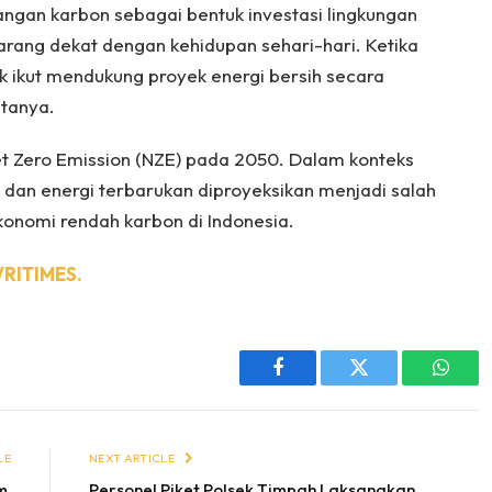
gan karbon sebagai bentuk investasi lingkungan
karang dekat dengan kehidupan sehari-hari. Ketika
 ikut mendukung proyek energi bersih secara
atanya.
 Zero Emission (NZE) pada 2050. Dalam konteks
n dan energi terbarukan diproyeksikan menjadi salah
konomi rendah karbon di Indonesia.
VRITIMES.
Facebook
Twitter
Whats
LE
NEXT ARTICLE
 ‎
Personel Piket Polsek Timpah Laksanakan