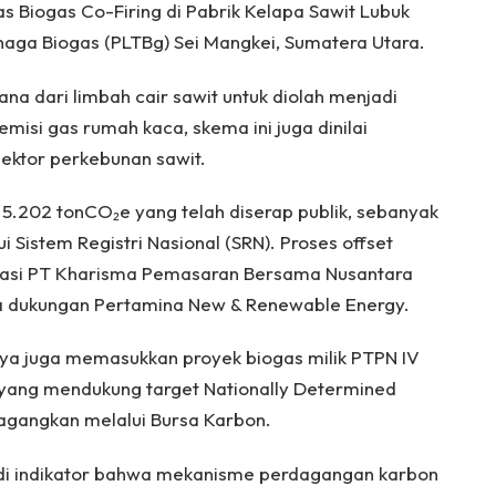
tas Biogas Co-Firing di Pabrik Kelapa Sawit Lubuk
enaga Biogas (PLTBg) Sei Mangkei, Sumatera Utara.
a dari limbah cair sawit untuk diolah menjadi
misi gas rumah kaca, skema ini juga dinilai
sektor perkebunan sawit.
 5.202 tonCO₂e yang telah diserap publik, sebanyak
ui Sistem Registri Nasional (SRN). Proses offset
itasi PT Kharisma Pemasaran Bersama Nusantara
ta dukungan Pertamina New & Renewable Energy.
ya juga memasukkan proyek biogas milik PTPN IV
i yang mendukung target Nationally Determined
dagangkan melalui Bursa Karbon.
adi indikator bahwa mekanisme perdagangan karbon