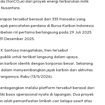
da (tonCO₂e) dari proyek energi terbarukan milik
 Nusantara.
apan tersebut berasal dari 335 transaksi yang
 sejak pencatatan perdana di Bursa Karbon Indonesia
belian riil pertama berlangsung pada 29 Juli 2025
 31 Desember 2025.
K Santosa mengatakan, tren tersebut
blik untuk terlibat langsung dalam upaya
n karbon identik dengan korporasi besar. Sekarang
dalam menyeimbangkan jejak karbon dari aktivitas
rangannya, Rabu (13/5/2026).
iperdagangkan melalui platform tersebut berasal dari
liki basis operasional nyata di lapangan. Dua proyek
n ialah pemanfaatan limbah cair kelapa sawit atau