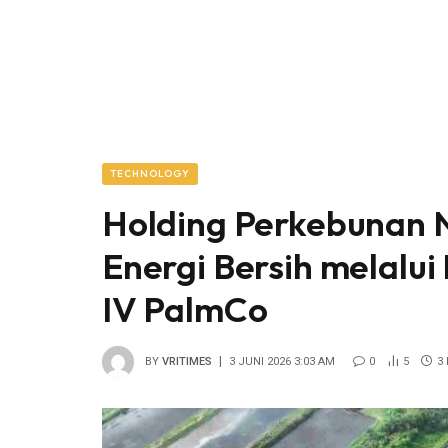
TECHNOLOGY
Holding Perkebunan N
Energi Bersih melal
IV PalmCo
BY
VRITIMES
3 JUNI 2026 3:03 AM
0
5
3