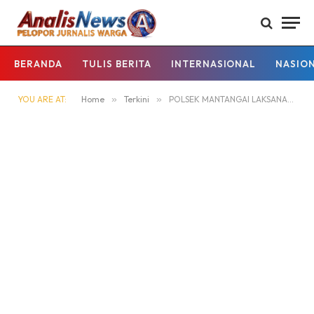
BERANDA
TULIS BERITA
INTERNASIONAL
NASIO
YOU ARE AT:
Home
»
Terkini
»
POLSEK MANTANGAI LAKSANAKAN SOSIALISASI KARHUTLA KEPADA MASYARAKAT KECAMATAN MANTANGAI