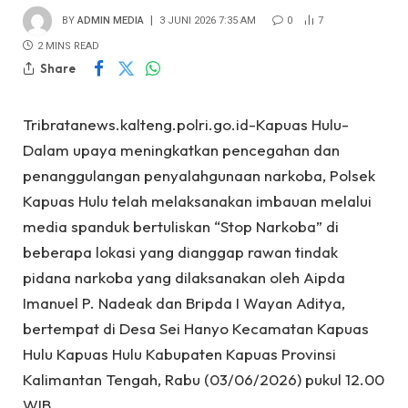
BY
ADMIN MEDIA
3 JUNI 2026 7:35 AM
0
7
2 MINS READ
Share
Tribratanews.kalteng.polri.go.id-Kapuas Hulu-
Dalam upaya meningkatkan pencegahan dan
penanggulangan penyalahgunaan narkoba, Polsek
Kapuas Hulu telah melaksanakan imbauan melalui
media spanduk bertuliskan “Stop Narkoba” di
beberapa lokasi yang dianggap rawan tindak
pidana narkoba yang dilaksanakan oleh Aipda
Imanuel P. Nadeak dan Bripda I Wayan Aditya,
bertempat di Desa Sei Hanyo Kecamatan Kapuas
Hulu Kapuas Hulu Kabupaten Kapuas Provinsi
Kalimantan Tengah, Rabu (03/06/2026) pukul 12.00
WIB