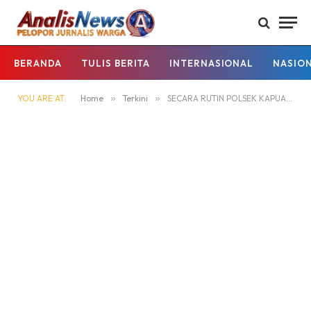
BERANDA
TULIS BERITA
INTERNASIONAL
NASIO
YOU ARE AT:
Home
»
Terkini
»
SECARA RUTIN POLSEK KAPUAS HULU LAKUKAN SOSIALISASI CEGAH PENYALAHGUNAAN NARKOBA