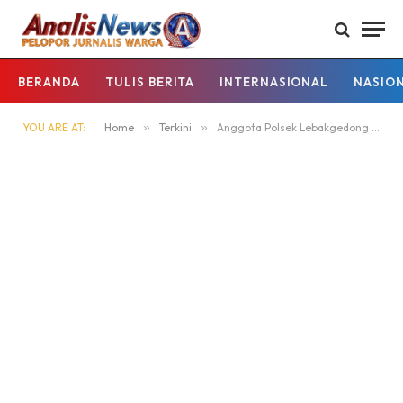
BERANDA
TULIS BERITA
INTERNASIONAL
NASIO
YOU ARE AT:
Home
»
Terkini
»
Anggota Polsek Lebakgedong Polres Lebak, Patroli Malam Hari Guna Mencegah Gangguan Kamtibmas.