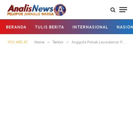
BERANDA
TULIS BERITA
INTERNASIONAL
NASIO
YOU ARE AT:
Home
»
Terkini
»
Anggota Polsek Leuwidamar Polres Lebak, Patroli Malam Hari Guna Mencegah Gangguan Kamtibmas.