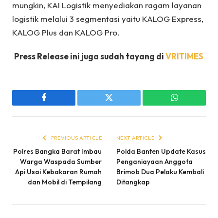
mungkin, KAI Logistik menyediakan ragam layanan
logistik melalui 3 segmentasi yaitu KALOG Express,
KALOG Plus dan KALOG Pro.
Press Release ini juga sudah tayang di
VRITIMES
Facebook
Twitter
WhatsApp
PREVIOUS ARTICLE
NEXT ARTICLE
Polres Bangka Barat Imbau
Polda Banten Update Kasus
Warga Waspada Sumber
Penganiayaan Anggota
Api Usai Kebakaran Rumah
Brimob Dua Pelaku Kembali
dan Mobil di Tempilang
Ditangkap