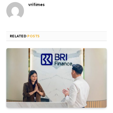
vritimes
RELATED
POSTS