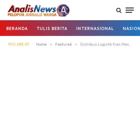
BERANDA
TULIS BERITA
INTERNASIONAL
NASIO
YOU ARE AT:
Home
»
Featured
»
Distribusi Logistik Kian Menguat, Kinerja KAI Logistik Bulan April Tumbuh 11%