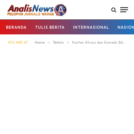
BERANDA
TULIS BERITA
INTERNASIONAL
NASIO
YOU ARE AT:
Home
»
Terkini
»
Konten Situasi dan Komedi, Bikin Yamaha Grand Filano Ramai Dibicarakan di Medsos