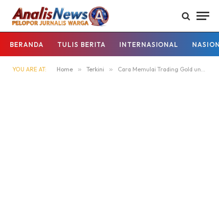
BERANDA
TULIS BERITA
INTERNASIONAL
NASIO
YOU ARE AT:
Home
»
Terkini
»
Cara Memulai Trading Gold untuk Pemula dengan Modal yang Terukur