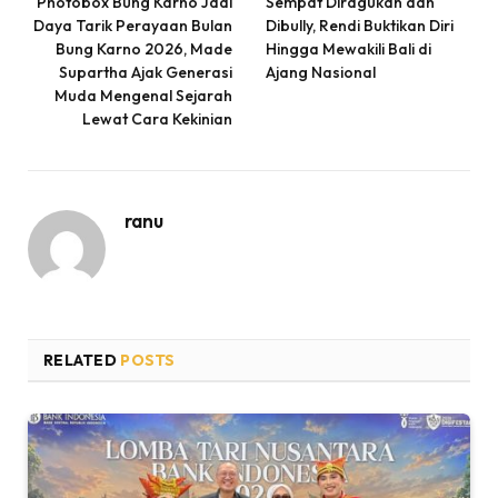
Photobox Bung Karno Jadi
Sempat Diragukan dan
Daya Tarik Perayaan Bulan
Dibully, Rendi Buktikan Diri
Bung Karno 2026, Made
Hingga Mewakili Bali di
Supartha Ajak Generasi
Ajang Nasional
Muda Mengenal Sejarah
Lewat Cara Kekinian
ranu
RELATED
POSTS