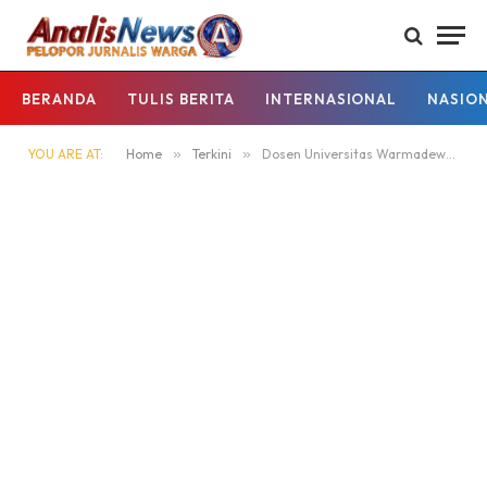
BERANDA
TULIS BERITA
INTERNASIONAL
NASIO
YOU ARE AT:
Home
»
Terkini
»
Dosen Universitas Warmadewa Berpartisipasi Sebagai Juri Lomba Bulan Bung Karno di Desa Ubung Kaja