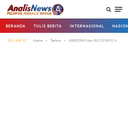
BERANDA
TULIS BERITA
INTERNASIONAL
NASIO
YOU ARE AT:
Home
»
Terkini
»
ABPEDNAS dan SUCOFINDO Hadirkan Akses Air Bersih bagi Masyarakat Desa di Aceh Besar