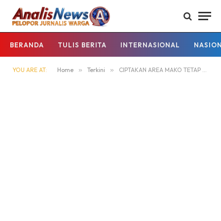
BERANDA
TULIS BERITA
INTERNASIONAL
NASIO
YOU ARE AT:
Home
»
Terkini
»
CIPTAKAN AREA MAKO TETAP AMAN DAN KONDUSIF POLSEK KAPUAS HULU SIAGA PENJAGAAN MALAM