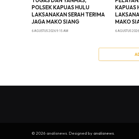
TUGAS DAN YANMAS,
PELAYAN
POLSEK KAPUAS HULU
KAPUAS 
LAKSANAKAN SERAH TERIMA
LAKSANA
JAGA MAKO SIANG
MAKO SI
6 AGUSTUS 2026 9:15 AM
6 AGUSTUS 2026
A
© 2026 analisnews. Designed by
analisnews
.