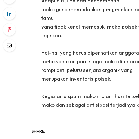
‎Adapun tujuan dari pengamanan
‎mako guna memudahkan pengecekan ma
tamu
‎yang tidak kenal memasuki mako polsek 
inginkan.
‎Hal-hal yang harus diperhatikan anggot
melaksanakan pam siaga mako diantaran
‎rompi anti peluru senjata organik yang
‎merupakan inventaris polsek.
‎Kegiatan sispam mako malam hari ters
mako dan sebagai antisipasi terjadinya
SHARE.