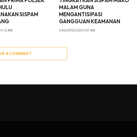
AN PRIMA POLSEK
TINGKATKAN SISPAM MAKO
HULU
MALAM GUNA
NAKAN SISPAM
MENGANTISIPASI
ANG
GANGGUAN KEAMANAN
 9:12 AM
6 AGUSTUS 2026 9:07 AM
DD A COMMENT