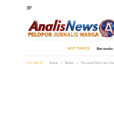
HOT TOPICS
Beranda
YOU ARE AT:
Home
»
Terkini
»
Personel Piket Laks G