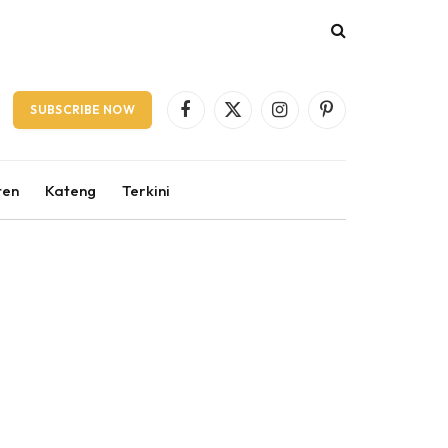
SUBSCRIBE NOW
Facebook
X
Instagram
Pinterest
(Twitter)
ten
Kateng
Terkini