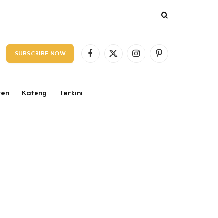
SUBSCRIBE NOW
Facebook
X
Instagram
Pinterest
(Twitter)
ten
Kateng
Terkini