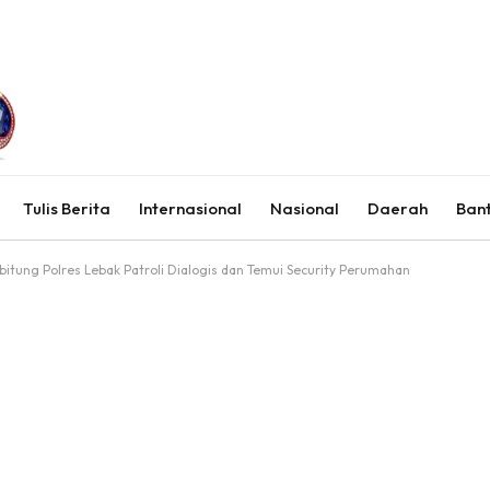
Tulis Berita
Internasional
Nasional
Daerah
Ban
itung Polres Lebak Patroli Dialogis dan Temui Security Perumahan