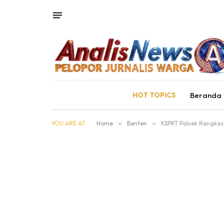
HOT TOPICS
Beranda
YOU ARE AT:
Home
»
Banten
»
KSPKT Polsek Rangkasb