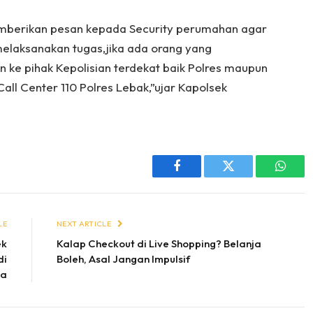
memberikan pesan kepada Security perumahan agar
melaksanakan tugas,jika ada orang yang
ke pihak Kepolisian terdekat baik Polres maupun
all Center 110 Polres Lebak,”ujar Kapolsek
Facebook
Twitter
Whats
LE
NEXT ARTICLE
ek
Kalap Checkout di Live Shopping? Belanja
di
Boleh, Asal Jangan Impulsif
ya