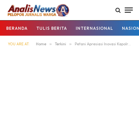
BERANDA
TULIS BERITA
INTERNASIONAL
NASIO
YOU ARE AT:
Home
»
Terkini
»
Petani Apresiasi Inovasi Kapolres Bangka Barat Ubah Lahan Kritis Menjadi Kebun Semangka Produktif