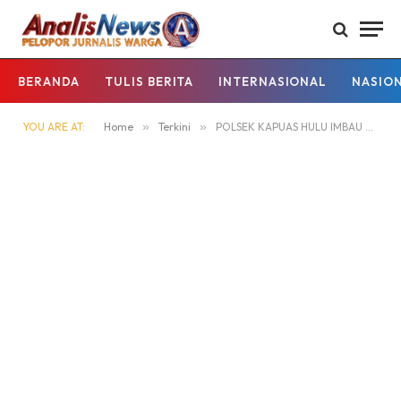
BERANDA
TULIS BERITA
INTERNASIONAL
NASIO
YOU ARE AT:
Home
»
Terkini
»
POLSEK KAPUAS HULU IMBAU WARGA WASPADA BAHAYA KEBAKARAN HUTAN DAN LAHAN