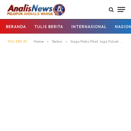
BERANDA
TULIS BERITA
INTERNASIONAL
NASIO
YOU ARE AT:
Home
»
Terkini
»
Siaga Mako Piket Jaga Polsek Kapuas Kuala