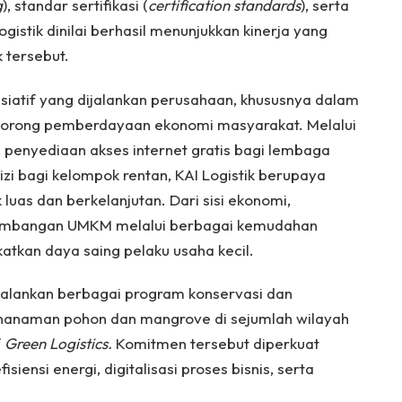
g
), standar sertifikasi (
certification standards
), serta
Logistik dinilai berhasil menunjukkan kinerja yang
 tersebut.
isiatif yang dijalankan perusahaan, khususnya dalam
orong pemberdayaan ekonomi masyarakat. Melalui
penyediaan akses internet gratis bagi lembaga
izi bagi kelompok rentan, KAI Logistik berupaya
as dan berkelanjutan. Dari sisi ekonomi,
gembangan UMKM melalui berbagai kemudahan
tkan daya saing pelaku usaha kecil.
njalankan berbagai program konservasi dan
penanaman pohon dan mangrove di sejumlah wilayah
f
Green Logistics.
Komitmen tersebut diperkuat
iensi energi, digitalisasi proses bisnis, serta