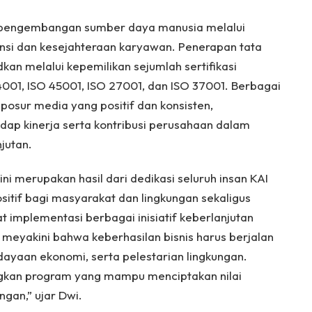
g pengembangan sumber daya manusia melalui
si dan kesejahteraan karyawan. Penerapan tata
kan melalui kepemilikan sejumlah sertifikasi
 14001, ISO 45001, ISO 27001, dan ISO 37001. Berbagai
sposur media yang positif dan konsisten,
ap kinerja serta kontribusi perusahaan dalam
jutan.
merupakan hasil dari dedikasi seluruh insan KAI
itif bagi masyarakat dan lingkungan sekaligus
 implementasi berbagai inisiatif keberlanjutan
eyakini bahwa keberhasilan bisnis harus berjalan
rdayaan ekonomi, serta pelestarian lingkungan.
gkan program yang mampu menciptakan nilai
gan,” ujar Dwi.