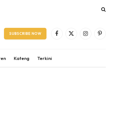
SUBSCRIBE NOW
Facebook
X
Instagram
Pinterest
(Twitter)
ten
Kateng
Terkini