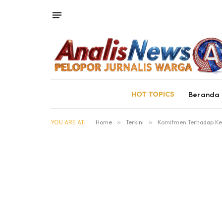
HOT TOPICS
Beranda
YOU ARE AT:
Home
»
Terkini
»
Komitmen Terhadap Keb