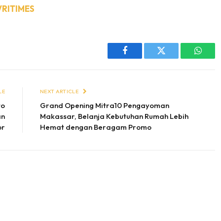
VRITIMES
Facebook
Twitter
Whats
LE
NEXT ARTICLE
to
Grand Opening Mitra10 Pengayoman
an
Makassar, Belanja Kebutuhan Rumah Lebih
or
Hemat dengan Beragam Promo