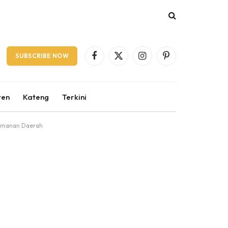
SUBSCRIBE NOW
Facebook
X
Instagram
Pinterest
(Twitter)
ten
Kateng
Terkini
Keamanan Daerah