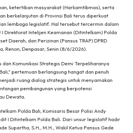
, ketertiban masyarakat (Harkamtibmas), serta
berkelanjutan di Provinsi Bali terus diperkuat
 dan lembaga legislatif. Hal tersebut tercermin dalam
 I Direktorat Intelijen Keamanan (Ditintelkam) Polda
Aset Daerah, dan Perizinan (Pansus TRAP) DPRD
ga, Renon, Denpasar, Senin (8/6/2026).
dan Komunikasi Strategis Demi Terpeliharanya
 Bali,” pertemuan berlangsung hangat dan penuh
enjadi ruang dialog strategis untuk menyamakan
antangan pembangunan yang berpotensi
lau Dewata.
ntelkam Polda Bali, Komisaris Besar Polisi Andy
dit I Ditintelkam Polda Bali. Dari unsur legislatif hadir
ade Supartha, S.H., M.H., Wakil Ketua Pansus Gede