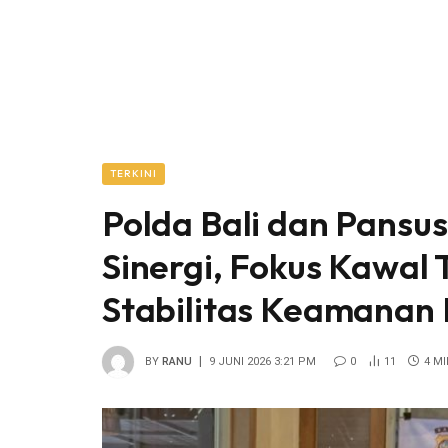
TERKINI
Polda Bali dan Pansu
Sinergi, Fokus Kawal
Stabilitas Keamanan
BY
RANU
9 JUNI 2026 3:21 PM
0
11
4 M