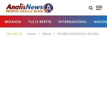
BERANDA
TULIS BERITA
INTERNASIONAL
NASIO
YOU ARE AT:
Home
»
Terkini
»
POLSEK KAPUAS HULU SECARA RUTIN LAKSANAKAN SOSIALISASI CEGAH LAHGUN NARKOBA