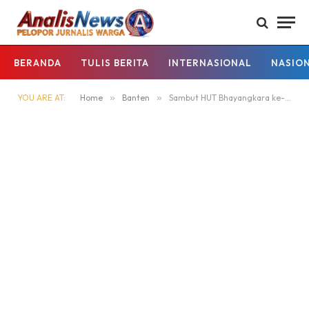
BERANDA
TULIS BERITA
INTERNASIONAL
NASIO
YOU ARE AT:
Home
»
Banten
»
Sambut HUT Bhayangkara ke-80, Polda Banten Gelar Penilaian Lomba Layanan Polisi 110 di Polres Jajaran