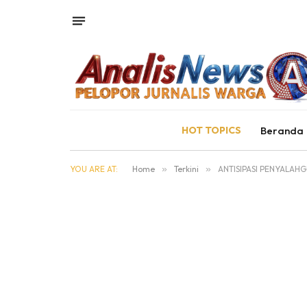
HOT TOPICS
Beranda
YOU ARE AT:
Home
»
Terkini
»
ANTISIPASI PENYALAH