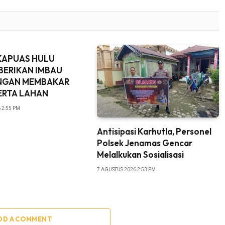
KAPUAS HULU
BERIKAN IMBAU
NGAN MEMBAKAR
ERTA LAHAN
 2:55 PM
Antisipasi Karhutla, Personel
Polsek Jenamas Gencar
Melalkukan Sosialisasi
7 AGUSTUS 2026 2:53 PM
DD A COMMENT