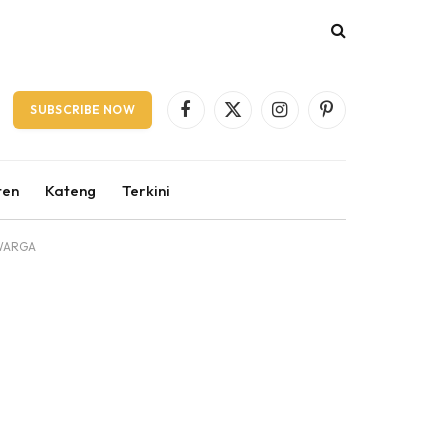
SUBSCRIBE NOW
Facebook
X
Instagram
Pinterest
(Twitter)
ten
Kateng
Terkini
 WARGA