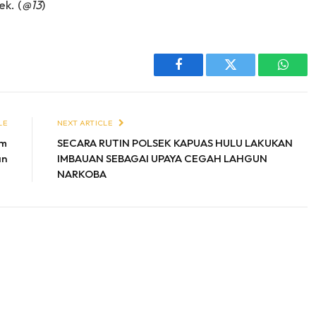
k. (
@13
)
Facebook
Twitter
Whats
LE
NEXT ARTICLE
im
SECARA RUTIN POLSEK KAPUAS HULU LAKUKAN
an
IMBAUAN SEBAGAI UPAYA CEGAH LAHGUN
NARKOBA