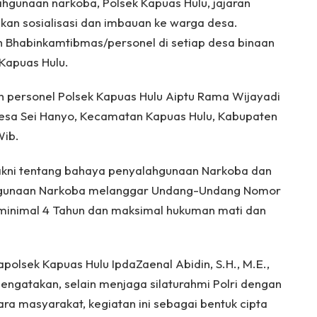
ahgunaan narkoba, Polsek Kapuas Hulu, jajaran
kan sosialisasi dan imbauan ke warga desa.
eh Bhabinkamtibmas/personel di setiap desa binaan
Kapuas Hulu.
eh personel Polsek Kapuas Hulu Aiptu Rama Wijayadi
Desa Sei Hanyo, Kecamatan Kapuas Hulu, Kabupaten
Wib.
akni tentang bahaya penyalahgunaan Narkoba dan
hgunaan Narkoba melanggar Undang-Undang Nomor
minimal 4 Tahun dan maksimal hukuman mati dan
apolsek Kapuas Hulu IpdaZaenal Abidin, S.H., M.E.,
engatakan, selain menjaga silaturahmi Polri dengan
ara masyarakat, kegiatan ini sebagai bentuk cipta