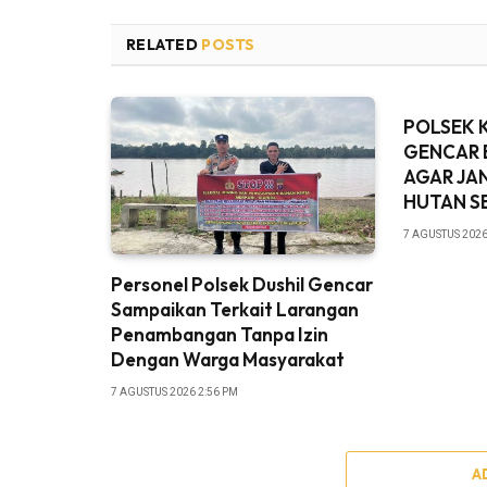
RELATED
POSTS
POLSEK 
GENCAR 
AGAR JA
HUTAN S
7 AGUSTUS 2026
Personel Polsek Dushil Gencar
Sampaikan Terkait Larangan
Penambangan Tanpa Izin
Dengan Warga Masyarakat
7 AGUSTUS 2026 2:56 PM
A