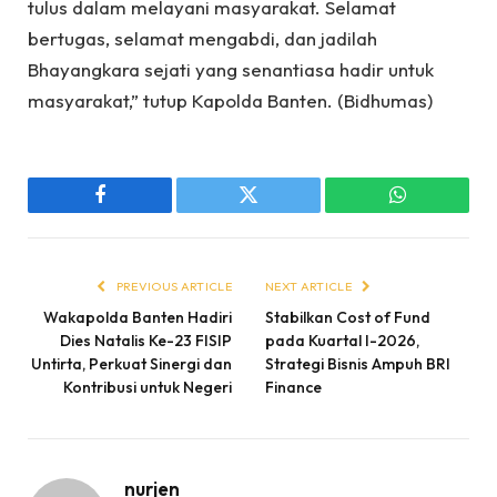
tulus dalam melayani masyarakat. Selamat
bertugas, selamat mengabdi, dan jadilah
Bhayangkara sejati yang senantiasa hadir untuk
masyarakat,” tutup Kapolda Banten. (Bidhumas)
Facebook
Twitter
WhatsApp
PREVIOUS ARTICLE
NEXT ARTICLE
Wakapolda Banten Hadiri
Stabilkan Cost of Fund
Dies Natalis Ke-23 FISIP
pada Kuartal I-2026,
Untirta, Perkuat Sinergi dan
Strategi Bisnis Ampuh BRI
Kontribusi untuk Negeri
Finance
nurjen