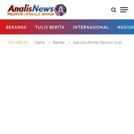
BERANDA
TULIS BERITA
INTERNASIONAL
NASIO
YOU ARE AT:
Home
»
Banten
»
Kapolda Banten Berikan Arahan kepada Perwira SIP Angkatan 55, Tekankan Integritas dan Kepemimpinan Presisi