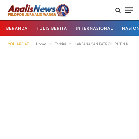
BERANDA
TULIS BERITA
INTERNASIONAL
NASIO
YOU ARE AT:
Home
»
Terkini
»
LAKSANAKAN PATROLI RUTIN KE SPBU BENTUK PELAYANAN POLSEK KAPUAS HULU KEPADA MASYARAKAT