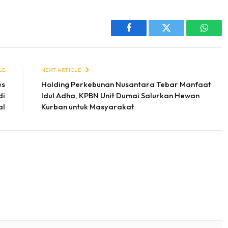
Facebook
Twitter
Whats
LE
NEXT ARTICLE
es
Holding Perkebunan Nusantara Tebar Manfaat
di
Idul Adha, KPBN Unit Dumai Salurkan Hewan
al
Kurban untuk Masyarakat