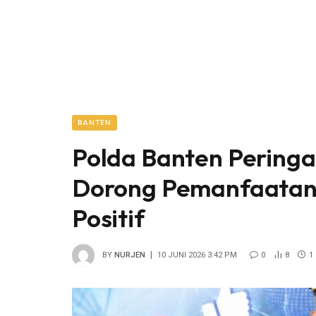
BANTEN
Polda Banten Peringat
Dorong Pemanfaatan 
Positif
BY
NURJEN
10 JUNI 2026 3:42 PM
0
8
1