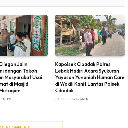
Cilegon Jalin
Kapolsek Cibadak Polres
hmi dengan Tokoh
Lebak Hadiri Acara Syukuran
n Masyarakat Usai
Yayasan Yunaniah Human Care
mat di Masjid
di Wakili Kanit Lantas Polsek
 Mutaqien
Cibadak
 8:01 PM
7 AGUSTUS 2026 7:56 PM
DD A COMMENT