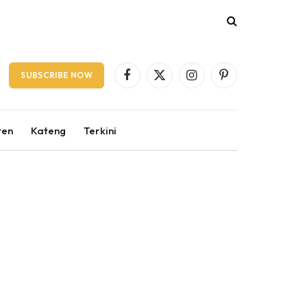
SUBSCRIBE NOW
Facebook
X
Instagram
Pinterest
(Twitter)
ten
Kateng
Terkini