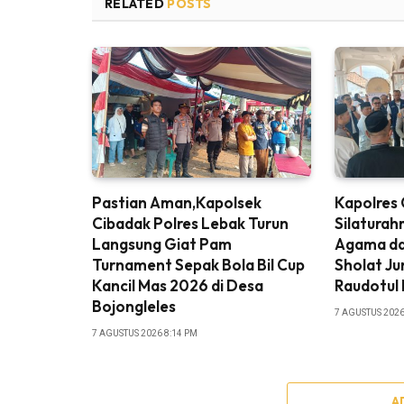
RELATED
POSTS
Pastian Aman,Kapolsek
Kapolres 
Cibadak Polres Lebak Turun
Silatura
Langsung Giat Pam
Agama da
Turnament Sepak Bola Bil Cup
Sholat Ju
Kancil Mas 2026 di Desa
Raudotul
Bojongleles
7 AGUSTUS 2026
7 AGUSTUS 2026 8:14 PM
A