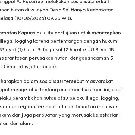
rigpol A. Pasaribu melakukan sosialisasiterkait
bahan hutan di wilayah Desa Sei Hanyo Kecamatan
Selasa (10/06/2026) 09.25 WIB.
ecamatan Kapuas Hulu itu bertujuan untuk menerapkan
illegal logging karena bertentangan dengan hukum,
ayat (1) huruf B Jo, pasal 12 huruf e UU RI no. 18
mberantasan perusakan hutan, denganancaman 5
lima ratus juta rupiah).
iharapkan dalam sosialisasi tersebut masyarakat
apat mengetahui tentang ancaman hukuman ini, bagi
elaku perambahan hutan atau pelaku illegal logging,
ebab pekerjaan tersebut adalah Tindakan melawan
ukum dan juga perbuatan yang merusak kelestarian
utan dan alam.