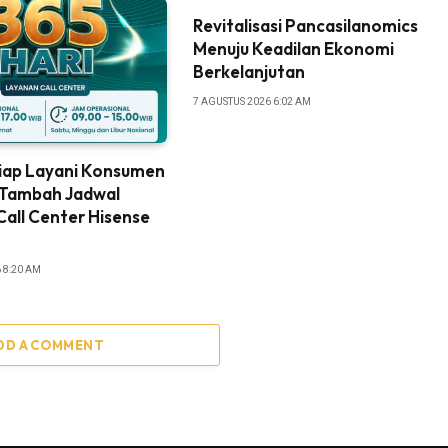
Revitalisasi Pancasilanomics
Menuju Keadilan Ekonomi
Berkelanjutan
7 AGUSTUS 2026 6:02 AM
Siap Layani Konsumen
, Tambah Jadwal
all Center Hisense
 8:20 AM
DD A COMMENT