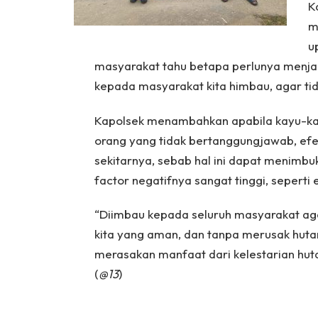
K
m
u
masyarakat tahu betapa perlunya menjaga
kepada masyarakat kita himbau, agar t
Kapolsek menambahkan apabila kayu-kay
orang yang tidak bertanggungjawab, efe
sekitarnya, sebab hal ini dapat menimbuka
factor negatifnya sangat tinggi, seperti
“Diimbau kepada seluruh masyarakat aga
kita yang aman, dan tanpa merusak huta
merasakan manfaat dari kelestarian huta
(
@13
)