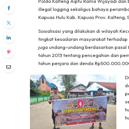
Polda Kalteng Aiptu Rama Wijayadi dan B
illegal logging sekaligus bahaya peram
Kapuas Hulu Kab. Kapuas Prov. Kalteng, 
Sosialisasi yang dilakukan di wilayah K
tingkat kesadaran masyarakat terhadap 
juga undang-undang berdasarkan pasal 83 
tahun 2013 tentang pencegahan dan pe
tahun penjara dan denda Rp500.000.000 (
D
d
p
s
h
h