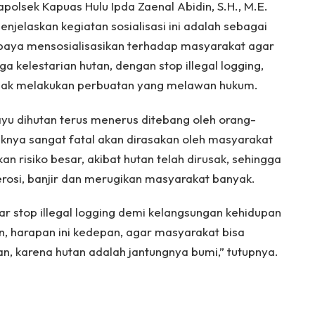
apolsek Kapuas Hulu Ipda Zaenal Abidin, S.H., M.E.
enjelaskan kegiatan sosialisasi ini adalah sebagai
paya mensosialisasikan terhadap masyarakat agar
 kelestarian hutan, dengan stop illegal logging,
idak melakukan perbuatan yang melawan hukum.
u dihutan terus menerus ditebang oleh orang-
knya sangat fatal akan dirasakan oleh masyarakat
n risiko besar, akibat hutan telah dirusak, sehingga
 erosi, banjir dan merugikan masyarakat banyak.
r stop illegal logging demi kelangsungan kehidupan
n, harapan ini kedepan, agar masyarakat bisa
n, karena hutan adalah jantungnya bumi,” tutupnya.