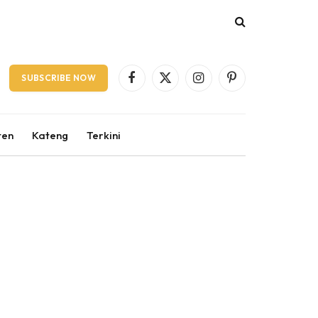
SUBSCRIBE NOW
Facebook
X
Instagram
Pinterest
(Twitter)
ten
Kateng
Terkini