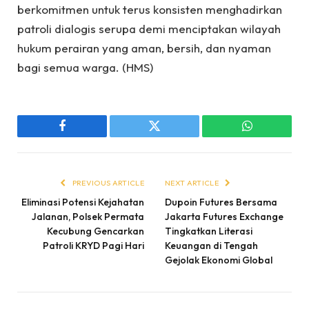
berkomitmen untuk terus konsisten menghadirkan
patroli dialogis serupa demi menciptakan wilayah
hukum perairan yang aman, bersih, dan nyaman
bagi semua warga. (HMS)
Facebook
Twitter
WhatsApp
PREVIOUS ARTICLE
NEXT ARTICLE
Eliminasi Potensi Kejahatan
Dupoin Futures Bersama
Jalanan, Polsek Permata
Jakarta Futures Exchange
Kecubung Gencarkan
Tingkatkan Literasi
Patroli KRYD Pagi Hari
Keuangan di Tengah
Gejolak Ekonomi Global