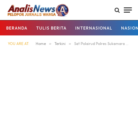
BERANDA
TULIS BERITA
INTERNASIONAL
NASIO
YOU ARE AT:
Home
»
Terkini
»
Sat Polairud Polres Sukamara Gelar Sambang Dialogis di Area Pelabuhan