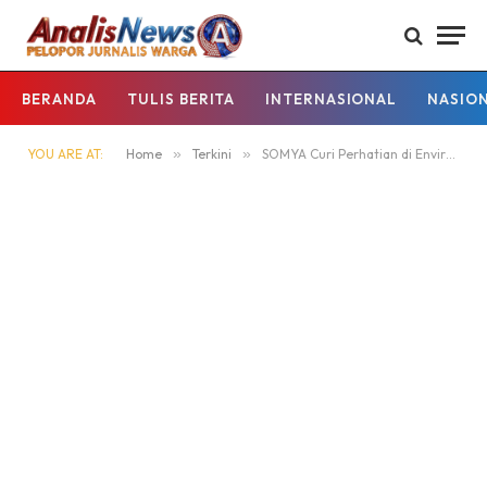
BERANDA
TULIS BERITA
INTERNASIONAL
NASIO
YOU ARE AT:
Home
»
Terkini
»
SOMYA Curi Perhatian di Enviro Tech 2026, Menteri LH Apresiasi Teknologi Olah Sampah Organik Karya Anak Bangsa