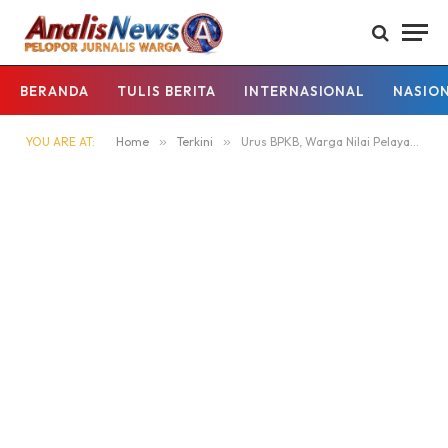
BERANDA
TULIS BERITA
INTERNASIONAL
NASIO
YOU ARE AT:
Home
»
Terkini
»
Urus BPKB, Warga Nilai Pelayanan Bagus dan Usul Fasilitas Fotokopi Didekatkan*