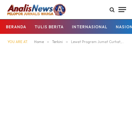
BERANDA
TULIS BERITA
INTERNASIONAL
NASIO
YOU ARE AT:
Home
»
Terkini
»
Lewat Program Jumat Curhat, Polres Kapuas Tingkatkan Silaturahmi Dengan Masyarakat.