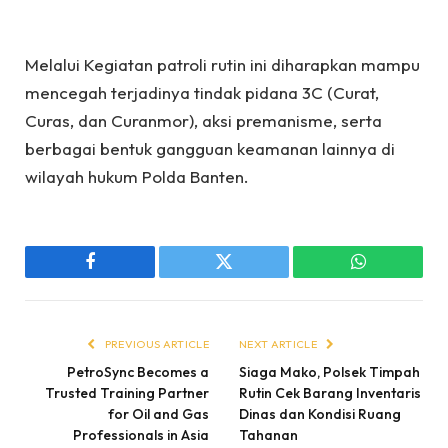
Melalui Kegiatan patroli rutin ini diharapkan mampu
mencegah terjadinya tindak pidana 3C (Curat,
Curas, dan Curanmor), aksi premanisme, serta
berbagai bentuk gangguan keamanan lainnya di
wilayah hukum Polda Banten.
Facebook
Twitter
WhatsApp
PREVIOUS ARTICLE
NEXT ARTICLE
PetroSync Becomes a
Siaga Mako, Polsek Timpah
Trusted Training Partner
Rutin Cek Barang Inventaris
for Oil and Gas
Dinas dan Kondisi Ruang
Professionals in Asia
Tahanan