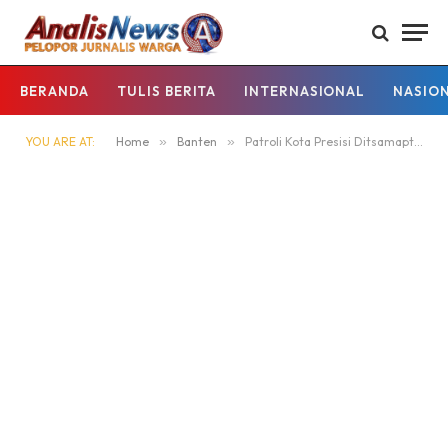
BERANDA
TULIS BERITA
INTERNASIONAL
NASIO
YOU ARE AT:
Home
»
Banten
»
Patroli Kota Presisi Ditsamapta Polda Banten Intensifkan Pengamanan Malam Hari