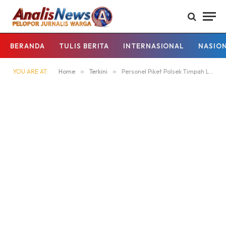
BERANDA
TULIS BERITA
INTERNASIONAL
NASIO
YOU ARE AT:
Home
»
Terkini
»
Personel Piket Polsek Timpah Laksanakan Patroli Malam Hari ‎