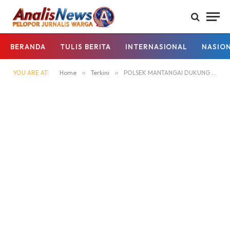
BERANDA
TULIS BERITA
INTERNASIONAL
NASIO
YOU ARE AT:
Home
»
Terkini
»
POLSEK MANTANGAI DUKUNG KETAHANAN PANGAN, PANEN JAGUNG PIPIL BERSAMA PEMDES MANYAHI KECAMATAN MANTANGAI KABUPATEN KAPUAS