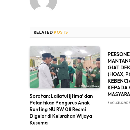
RELATED
POSTS
PERSONE
MANTANG
GIAT DEK
(HOAX, 
KEBENCI
KEPADA
MASYAR
Sorotan: Lailatul Ijtima’ dan
Pelantikan Pengurus Anak
8 AGUSTUS 2026
Ranting NU RW 08 Resmi
Digelar di Kelurahan Wijaya
Kusuma