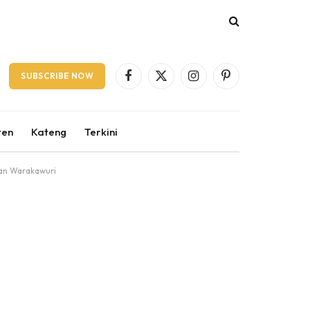
SUBSCRIBE NOW
Facebook
X
Instagram
Pinterest
(Twitter)
ten
Kateng
Terkini
dan Warakawuri