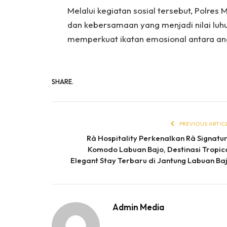
Melalui kegiatan sosial tersebut, Polre
dan kebersamaan yang menjadi nilai luhur 
memperkuat ikatan emosional antara ang
SHARE.
PREVIOUS ARTIC
Rà Hospitality Perkenalkan Rà Signatu
Komodo Labuan Bajo, Destinasi Tropic
Elegant Stay Terbaru di Jantung Labuan Ba
Admin Media