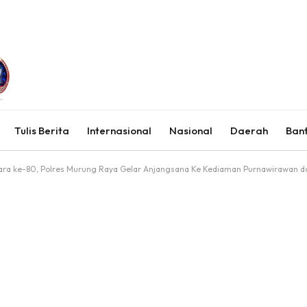
Tulis Berita
Internasional
Nasional
Daerah
Ban
ara ke-80, Polres Murung Raya Gelar Anjangsana Ke Kediaman Purnawirawan 