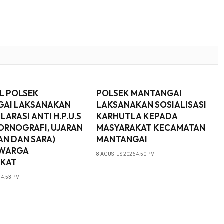
L POLSEK
POLSEK MANTANGAI
AI LAKSANAKAN
LAKSANAKAN SOSIALISASI
LARASI ANTI H.P.U.S
KARHUTLA KEPADA
PORNOGRAFI, UJARAN
MASYARAKAT KECAMATAN
AN DAN SARA)
MANTANGAI
 WARGA
8 AGUSTUS 2026 4:50 PM
AKAT
 4:53 PM