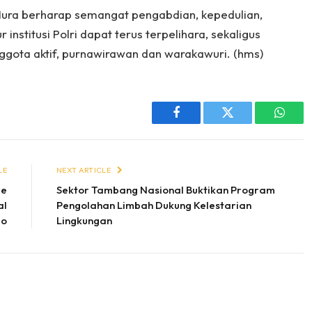
s Mura berharap semangat pengabdian, kepedulian,
institusi Polri dapat terus terpelihara, sekaligus
gota aktif, purnawirawan dan warakawuri. (hms)
Facebook
Twitter
Whats
LE
NEXT ARTICLE
re
Sektor Tambang Nasional Buktikan Program
al
Pengolahan Limbah Dukung Kelestarian
jo
Lingkungan