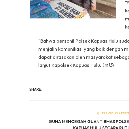
“
k
m
k
“Bahwa personil Polsek Kapuas Hulu sud
menjalin komunikasi yang baik dengan ma
dapat dirasakan oleh masyarakat sebag
lanjut Kapolsek Kapuas Hulu. (
@13
)
SHARE.
PREVIOUS ARTIC
GUNA MENCEGAH GUANTIBMAS POLS
KAPUAS HULU SECARA RUT