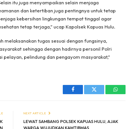
Selain itu juga menyampaikan selain menjaga
eamanan dan ketertiban juga pentingnya untuk tetap
enjaga kebersihan lingkungan tempat tinggal agar
esehatan tetap terjaga,” ucap Kapolsek Kapuas Hulu.
ah melaksanakan tugas sesuai dengan fungsinya,
syarakat sehingga dengan hadirnya personil Polri
ai pelayan, pelindung dan pengayom masyarakat,”
Facebook
Twitter
Whats
LE
NEXT ARTICLE
EK
LEWAT SAMBANG POLSEK KAPUAS HULU, AJAK
IN
WARGA WUJUDKAN KAMTIBMAS