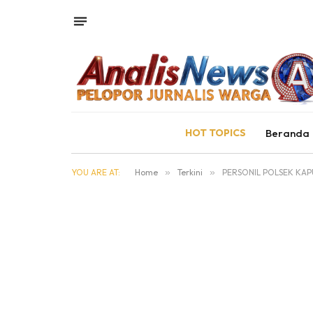
HOT TOPICS
Beranda
YOU ARE AT:
Home
»
Terkini
»
PERSONIL POLSEK KA