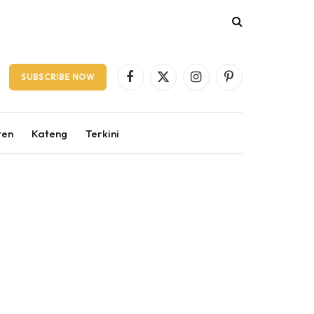
SUBSCRIBE NOW
Facebook
X
Instagram
Pinterest
(Twitter)
ten
Kateng
Terkini