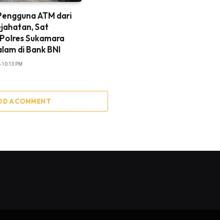
 Pengguna ATM dari
jahatan, Sat
Polres Sukamara
alam di Bank BNI
 10:13 PM
DD A COMMENT