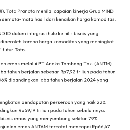
), Toto Pranoto menilai capaian kinerja Grup MIND
n semata-mata hasil dari kenaikan harga komoditas.
ID dalam integrasi hulu ke hilir bisnis yang
ng diperoleh karena harga komoditas yang meningkat
” tutur Toto.
egmen emas melalui PT Aneka Tambang Tbk. (ANTM)
a tahun berjalan sebesar Rp7,92 triliun pada tahun
06% dibandingkan laba tahun berjalan 2024 yang
ningkatan pendapatan perseroan yang naik 22%
ndingkan Rp69,19 triliun pada tahun sebelumnya.
h bisnis emas yang menyumbang sekitar 79%
Penjualan emas ANTAM tercatat mencapai Rp66,47