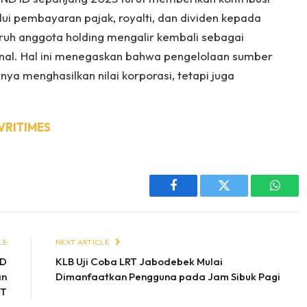
lui pembayaran pajak, royalti, dan dividen kepada
ruh anggota holding mengalir kembali sebagai
nal. Hal ini menegaskan bahwa pengelolaan sumber
nya menghasilkan nilai korporasi, tetapi juga
VRITIMES
Facebook
Twitter
Whats
LE
NEXT ARTICLE
RD
KLB Uji Coba LRT Jabodebek Mulai
an
Dimanfaatkan Pengguna pada Jam Sibuk Pagi
TT