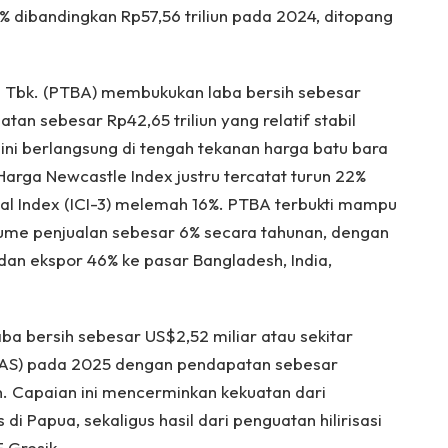
% dibandingkan Rp57,56 triliun pada 2024, ditopang
m Tbk. (PTBA) membukukan laba bersih sebesar
tan sebesar Rp42,65 triliun yang relatif stabil
ini berlangsung di tengah tekanan harga batu bara
Harga Newcastle Index justru tercatat turun 22%
al Index (ICI-3) melemah 16%. PTBA terbukti mampu
lume penjualan sebesar 6% secara tahunan, dengan
dan ekspor 46% ke pasar Bangladesh, India,
ba bersih sebesar US$2,52 miliar atau sekitar
ar AS) pada 2025 dengan pendapatan sebesar
iun. Capaian ini mencerminkan kekuatan dari
 Papua, sekaligus hasil dari penguatan hilirisasi
E Gresik.