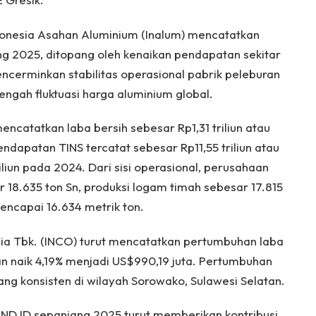
donesia Asahan Aluminium (Inalum) mencatatkan
ng 2025, ditopang oleh kenaikan pendapatan sekitar
encerminkan stabilitas operasional pabrik peleburan
engah fluktuasi harga aluminium global.
ncatatkan laba bersih sebesar Rp1,31 triliun atau
ndapatan TINS tercatat sebesar Rp11,55 triliun atau
liun pada 2024. Dari sisi operasional, perusahaan
 18.635 ton Sn, produksi logam timah sebesar 17.815
encapai 16.634 metrik ton.
esia Tbk. (INCO) turut mencatatkan pertumbuhan laba
 naik 4,19% menjadi US$990,19 juta. Pertumbuhan
ang konsisten di wilayah Sorowako, Sulawesi Selatan.
MIND ID sepanjang 2025 turut memberikan kontribusi