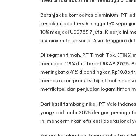
Beranjak ke komoditas aluminium, PT In
kenaikan laba bersih hingga 15% sepanja
10% menjadi US$785,7 juta. Kinerja ini m
aluminium terbesar di Asia Tenggara di t
Di segmen timah, PT Timah Tbk. (TINS) me
mencapai 119% dari target RKAP 2025. Pe
meningkat 6,41% dibandingkan Rp10,86 tri
membukukan produksi bijih timah sebesar
metrik ton, dan penjualan logam timah m
Dari hasil tambang nikel, PT Vale Indon
yang solid pada 2025 dengan pendapatan
ini mencerminkan efisiensi operasional y
Secara keseluruhan, kinerja solid Grup 