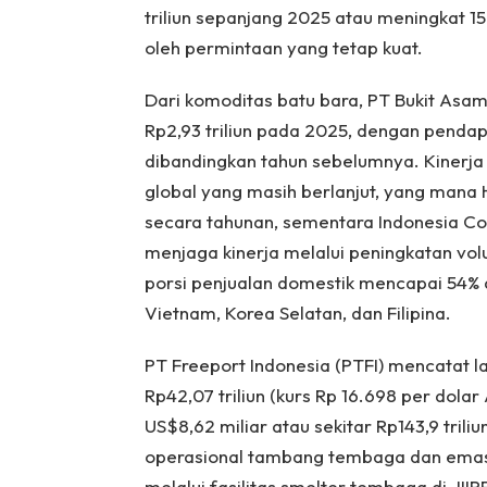
triliun sepanjang 2025 atau meningkat 15
oleh permintaan yang tetap kuat.
Dari komoditas batu bara, PT Bukit Asa
Rp2,93 triliun pada 2025, dengan pendapa
dibandingkan tahun sebelumnya. Kinerja 
global yang masih berlanjut, yang mana 
secara tahunan, sementara Indonesia Co
menjaga kinerja melalui peningkatan vo
porsi penjualan domestik mencapai 54% 
Vietnam, Korea Selatan, dan Filipina.
PT Freeport Indonesia (PTFI) mencatat la
Rp42,07 triliun (kurs Rp 16.698 per dol
US$8,62 miliar atau sekitar Rp143,9 tril
operasional tambang tembaga dan emas di
melalui fasilitas smelter tembaga di JIIP