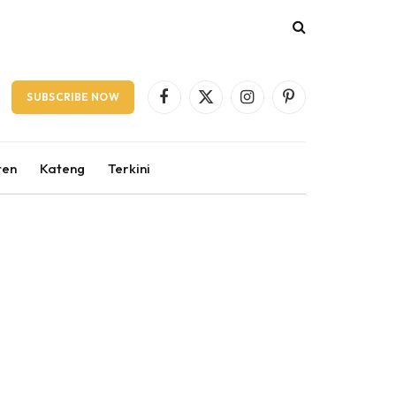
SUBSCRIBE NOW
Facebook
X
Instagram
Pinterest
(Twitter)
ten
Kateng
Terkini