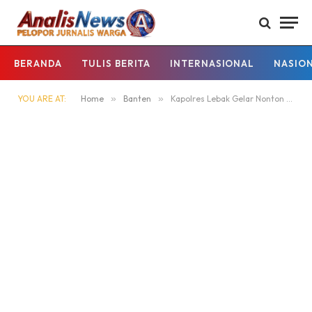
BERANDA
TULIS BERITA
INTERNASIONAL
NASIO
YOU ARE AT:
Home
»
Banten
»
Kapolres Lebak Gelar Nonton Bareng Piala Dunia FIFA 2026 Bersama PJU dan Masyarakat