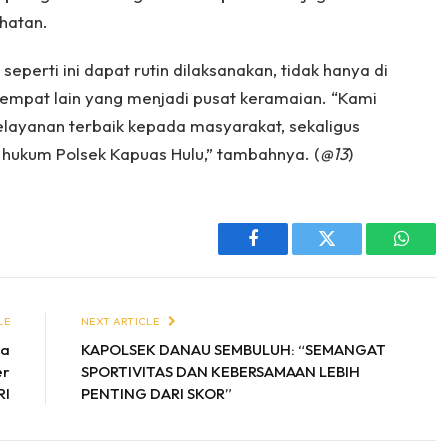
hatan.
eperti ini dapat rutin dilaksanakan, tidak hanya di
-tempat lain yang menjadi pusat keramaian. “Kami
layanan terbaik kepada masyarakat, sekaligus
 hukum Polsek Kapuas Hulu,” tambahnya. (
@13
)
Facebook
Twitter
Whats
LE
NEXT ARTICLE
ka
KAPOLSEK DANAU SEMBULUH: “SEMANGAT
er
SPORTIVITAS DAN KEBERSAMAAN LEBIH
RI
PENTING DARI SKOR”