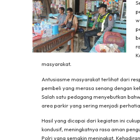
S
p
w
p
b
r
K
masyarakat.
Antusiasme masyarakat terlihat dari res
pembeli yang merasa senang dengan keh
Salah satu pedagang menyebutkan bahwa
area parkir yang sering menjadi perhatia
Hasil yang dicapai dari kegiatan ini cukup
kondusif, meningkatnya rasa aman peng
Polri yang semakin meningkat. Kehadira