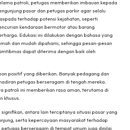
elama patroli, petugas memberikan imbauan kepada
engunjung pasar dan petugas parkir agar selalu
aspada terhadap potensi kejahatan, seperti
encurian kendaraan bermotor atau barang
erharga. Edukasi ini dilakukan dengan bahasa yang
amah dan mudah dipahami, sehingga pesan-pesan
amtibmas dapat diterima dengan baik oleh
pon positif yang diberikan. Banyak pedagang dan
adiran petugas berseragam di tengah mereka.
 patroli ini memberikan rasa aman, terutama di
n khusus.
 signifikan, antara lain terciptanya situasi pasar yang
unjung, serta kepercayaan masyarakat terhadap
n petugas berseragam di tempat umum juga dinilai