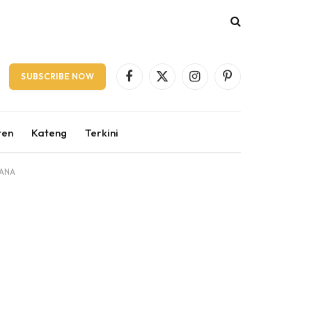
SUBSCRIBE NOW
Facebook
X
Instagram
Pinterest
(Twitter)
ten
Kateng
Terkini
DANA