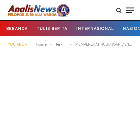
BERANDA
TULIS BERITA
INTERNASIONAL
NASIO
YOU ARE AT:
Home
»
Terkini
»
MEMPERERAT HUBUNGAN DENGAN MASYARAKAT POLSEK KAPUAS HULU LAKSANAKAN PROGRAM MINGGU KASIH