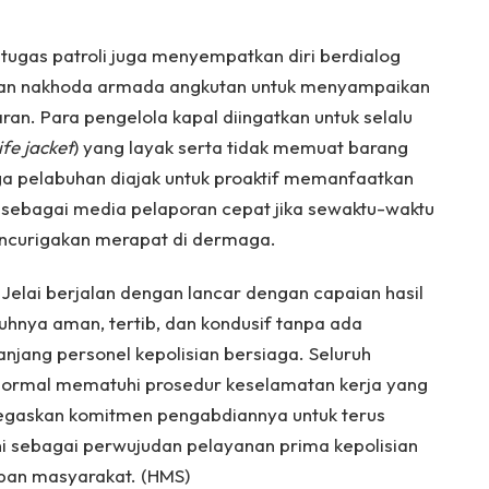
tugas patroli juga menyempatkan diri berdialog
 dan nakhoda armada angkutan untuk menyampaikan
n. Para pengelola kapal diingatkan untuk selalu
life jacket
) yang layak serta tidak memuat barang
a pelabuhan diajak untuk proaktif memanfaatkan
ri sebagai media pelaporan cepat jika sewaktu-waktu
encurigakan merapat di dermaga.
 Jelai berjalan dengan lancar dengan capaian hasil
uhnya aman, tertib, dan kondusif tanpa ada
anjang personel kepolisian bersiaga. Seluruh
 normal mematuhi prosedur keselamatan kerja yang
egaskan komitmen pengabdiannya untuk terus
ni sebagai perwujudan pelayanan prima kepolisian
pan masyarakat. (HMS)