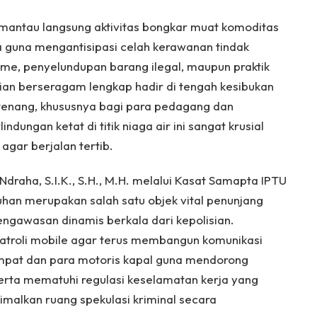
emantau langsung aktivitas bongkar muat komoditas
 guna mengantisipasi celah kerawanan tindak
sme, penyelundupan barang ilegal, maupun praktik
isian berseragam lengkap hadir di tengah kesibukan
tenang, khususnya bagi para pedagang dan
ndungan ketat di titik niaga air ini sangat krusial
agar berjalan tertib.
raha, S.I.K., S.H., M.H. melalui Kasat Samapta IPTU
an merupakan salah satu objek vital penunjang
gawasan dinamis berkala dari kepolisian.
atroli mobile agar terus membangun komunikasi
empat dan para motoris kapal guna mendorong
serta mematuhi regulasi keselamatan kerja yang
imalkan ruang spekulasi kriminal secara