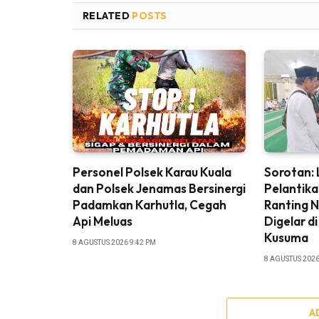
RELATED
POSTS
Personel Polsek Karau Kuala
Sorotan: L
dan Polsek Jenamas Bersinergi
Pelantik
Padamkan Karhutla, Cegah
Ranting 
Api Meluas
Digelar d
Kusuma
8 AGUSTUS 2026 9:42 PM
8 AGUSTUS 2026
A