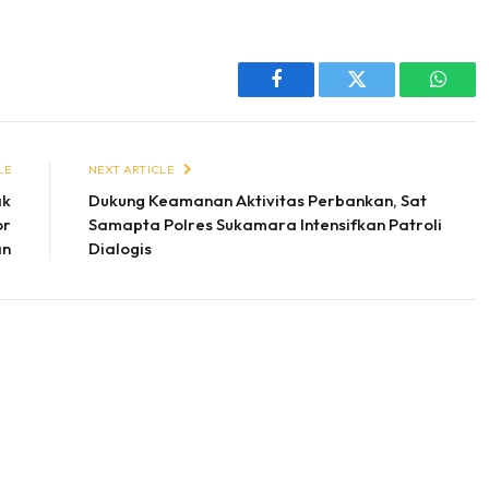
Facebook
Twitter
Whats
LE
NEXT ARTICLE
ak
Dukung Keamanan Aktivitas Perbankan, Sat
or
Samapta Polres Sukamara Intensifkan Patroli
an
Dialogis