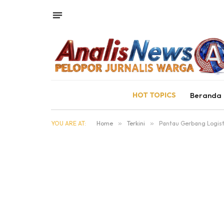
HOT TOPICS
Beranda
YOU ARE AT:
Home
»
Terkini
»
Pantau Gerbang Logist