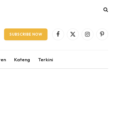
SUBSCRIBE NOW
Facebook
X
Instagram
Pinterest
(Twitter)
ten
Kateng
Terkini