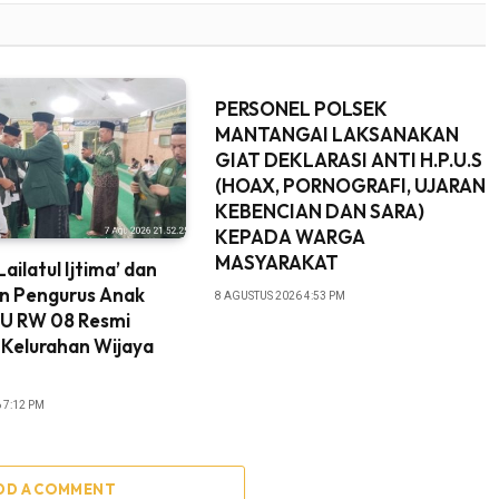
PERSONEL POLSEK
MANTANGAI LAKSANAKAN
GIAT DEKLARASI ANTI H.P.U.S
(HOAX, PORNOGRAFI, UJARAN
KEBENCIAN DAN SARA)
KEPADA WARGA
MASYARAKAT
ailatul Ijtima’ dan
an Pengurus Anak
8 AGUSTUS 2026 4:53 PM
NU RW 08 Resmi
i Kelurahan Wijaya
 7:12 PM
DD A COMMENT