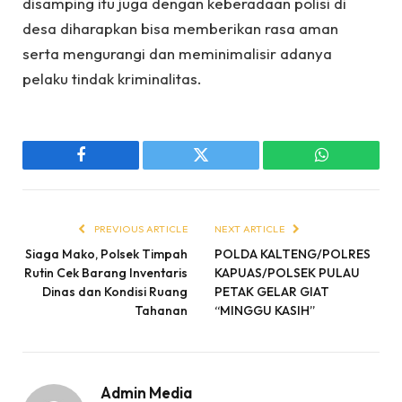
disamping itu juga dengan keberadaan polisi di
desa diharapkan bisa memberikan rasa aman
serta mengurangi dan meminimalisir adanya
pelaku tindak kriminalitas.
Facebook
Twitter
WhatsApp
PREVIOUS ARTICLE
NEXT ARTICLE
Siaga Mako, Polsek Timpah
POLDA KALTENG/POLRES
Rutin Cek Barang Inventaris
KAPUAS/POLSEK PULAU
Dinas dan Kondisi Ruang
PETAK GELAR GIAT
Tahanan
“MINGGU KASIH”
Admin Media