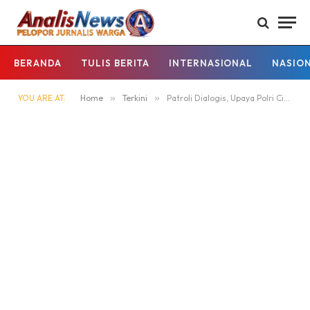
BERANDA
TULIS BERITA
INTERNASIONAL
NASIO
YOU ARE AT:
Home
»
Terkini
»
Patroli Dialogis, Upaya Polri Ciptakan Kamtibmas